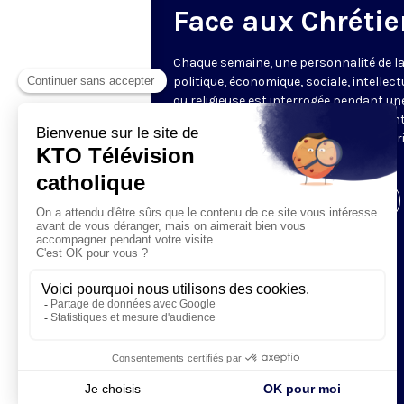
Face aux Chrétie
Chaque semaine, une personnalité de la
politique, économique, sociale, intellect
ou religieuse est interrogée pendant un
heure par les journalistes représentant
rédactions partenaires, offrant une vér
mise en perspective de l’actualité.
Visiter la page de l'émission