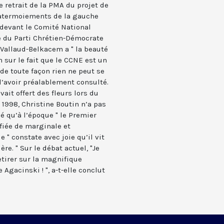
 retrait de la PMA du projet de
s atermoiements de la gauche
 devant le Comité National
te du Parti Chrétien-Démocrate
Vallaud-Belkacem a " la beauté
on sur le fait que le CCNE est un
de toute façon rien ne peut se
l’avoir préalablement consulté.
vait offert des fleurs lors du
1998, Christine Boutin n’a pas
 qu’à l’époque " le Premier
ifiée de marginale et
e " constate avec joie qu’il vit
e. " Sur le débat actuel, "Je
etirer sur la magnifique
gacinski ! ", a-t-elle conclut