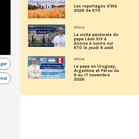
Les reportages d'été
2026 de KTO
Article
La visite pastorale du
pape Léon XIV à
Assise à suivre sur
KTO le jeudi 6 août
Article
ager
Le pape en Uruguay,
Argentine et Pérou du
6 au 17 novembre
list
2026