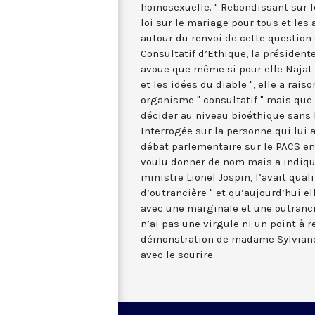
homosexuelle. " Rebondissant sur le
loi sur le mariage pour tous et le
autour du renvoi de cette question
Consultatif d’Ethique, la présiden
avoue que même si pour elle Najat 
et les idées du diable ", elle a rais
organisme " consultatif " mais que 
décider au niveau bioéthique sans 
Interrogée sur la personne qui lui a
débat parlementaire sur le PACS en 
voulu donner de nom mais a indiqué
ministre Lionel Jospin, l’avait qual
d’outrancière " et qu’aujourd’hui ell
avec une marginale et une outrancièr
n’ai pas une virgule ni un point à r
démonstration de madame Sylviane A
avec le sourire.