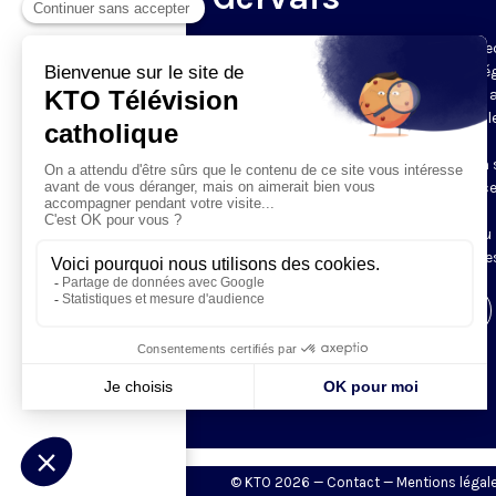
Du mardi au samedi, KTO diffuse en dire
l’office du milieu du jour, en direct de l’é
Saint-Gervais-Saint-Protais (Paris 4e), 
les Fraternités Monastiques de Jérusal
L’Office du Milieu du Jour regroupe, en
particulier, «au milieu du jour» et en un 
office, les heures monastiques de Tierce
Sexte et None. Il permet à l’Église de
retrouver son Seigneur entre l’office du
matin (Laudes) et l’office du soir (Vêpres
Visiter la page de l'émission
© KTO 2026 —
Contact
—
Mentions légal