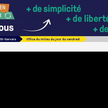
 St-Gervais
Office du milieu du jour du vendredi