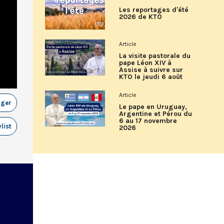
Les reportages d'été
2026 de KTO
Article
La visite pastorale du
pape Léon XIV à
Assise à suivre sur
KTO le jeudi 6 août
Article
ager
Le pape en Uruguay,
Argentine et Pérou du
6 au 17 novembre
list
2026