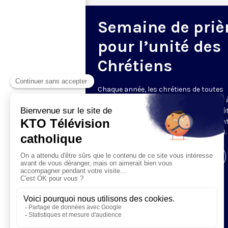
Semaine de priè
pour l’unité des
Chrétiens
Chaque année, les chrétiens de toutes
confessions sont appelés à participer à
S
emaine
de prière
pour l’
U
nité des chré
du 18 au 25 janvier (entre la fête de sain
Pierre et celle de la conversion de Paul
)
.
Visiter la page de l'émission