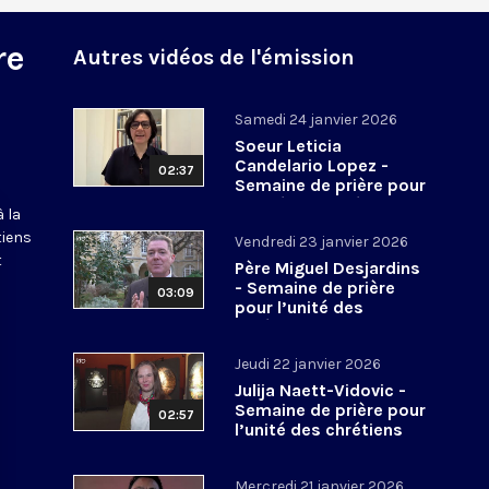
re
Autres vidéos de l'émission
Samedi 24 janvier 2026
Soeur Leticia
Candelario Lopez -
02:37
Semaine de prière pour
l’unité des chrétiens
 la
2026
tiens
Vendredi 23 janvier 2026
t
Père Miguel Desjardins
- Semaine de prière
03:09
pour l’unité des
chrétiens 2026
Jeudi 22 janvier 2026
Julija Naett-Vidovic -
Semaine de prière pour
02:57
l’unité des chrétiens
2026
Mercredi 21 janvier 2026