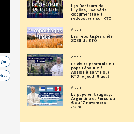
Les Docteurs de
l'Église, une série
documentaire à
redécouvrir sur KTO
Article
Les reportages d'été
2026 de KTO
Article
ager
La visite pastorale du
pape Léon XIV à
Assise à suivre sur
list
KTO le jeudi 6 août
Article
Le pape en Uruguay,
Argentine et Pérou du
6 au 17 novembre
2026