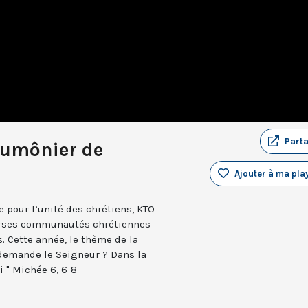
Part
aumônier de
Ajouter à ma play
e pour l’unité des chrétiens, KTO
verses communautés chrétiennes
. Cette année, le thème de la
 demande le Seigneur ? Dans la
i " Michée 6, 6-8