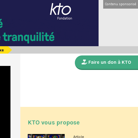
Contenu sponsorisé
xe
Faire un don à KTO
KTO vous propose
Article