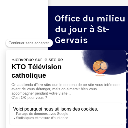
Office du milieu
du jour à St-
Gervais
Du mardi au samedi, KTO diffuse en dire
l’office du milieu du jour, en direct de l’é
Saint-Gervais-Saint-Protais (Paris 4e), 
les Fraternités Monastiques de Jérusal
L’Office du Milieu du Jour regroupe, en
particulier, «au milieu du jour» et en un 
office, les heures monastiques de Tierce
Sexte et None. Il permet à l’Église de
retrouver son Seigneur entre l’office du
matin (Laudes) et l’office du soir (Vêpres
Visiter la page de l'émission