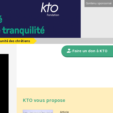
Contenu sponsorisé
’unité des chrétiens
Faire un don à KTO
KTO vous propose
Article