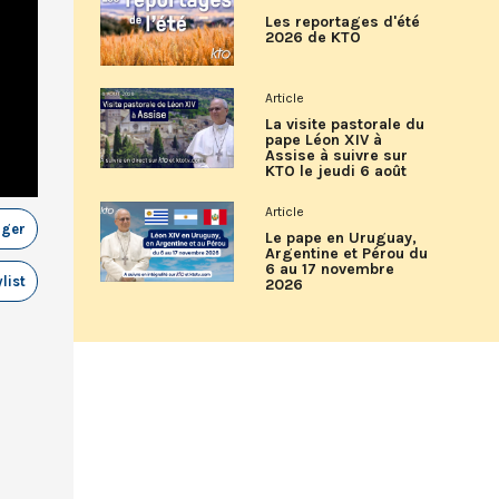
Les reportages d'été
2026 de KTO
Article
La visite pastorale du
pape Léon XIV à
Assise à suivre sur
KTO le jeudi 6 août
Article
ager
Le pape en Uruguay,
Argentine et Pérou du
6 au 17 novembre
list
2026