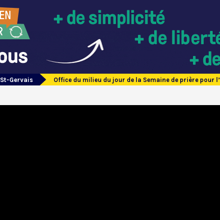
 St-Gervais
Office du milieu du jour de la Semaine de prière pour l