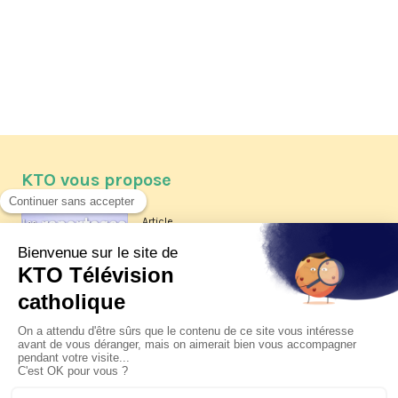
KTO vous propose
Article
Les reportages d'été 2026 de KTO
Article
La visite pastorale du pape Léon
XIV à Assise à suivre sur KTO le
jeudi 6 août
Article