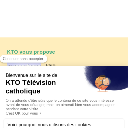
KTO vous propose
Article
Les reportages d'été 2026 de KTO
Article
La visite pastorale du pape Léon
XIV à Assise à suivre sur KTO le
jeudi 6 août
Article
Le pape en Uruguay, Argentine et