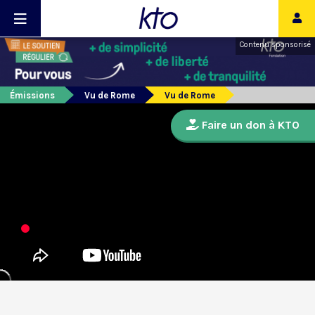
Contenu sponsorisé
Émissions
Vu de Rome
Vu de Rome
Faire un don à KTO