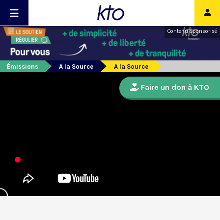
Contenu sponsorisé
Émissions
A la Source
A la Source
Faire un don à KTO