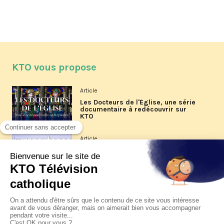
KTO vous propose
Article
Les Docteurs de l'Église, une série
documentaire à redécouvrir sur
KTO
Article
Les reportages d'été 2026 de KTO
Article
La visite pastorale du pape Léon
XIV à Assise à suivre sur KTO le
jeudi 6 août