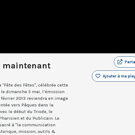
Part
et maintenant
Ajouter à ma play
a "Fête des Fêtes", célébrée cette
 le dimanche 5 mai, l’émission
 février 2013 reviendra en image
ontée vers Pâques dans la
vec le début du Triode, le
harisien et du Publicain. Le
nsacré à "la communication
torique, mission, outils &