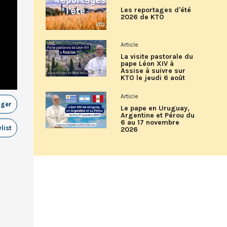
Les reportages d'été
2026 de KTO
Article
La visite pastorale du
pape Léon XIV à
Assise à suivre sur
KTO le jeudi 6 août
Article
ager
Le pape en Uruguay,
Argentine et Pérou du
6 au 17 novembre
list
2026