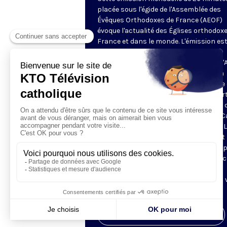
placée sous l'égide de l'Assemblée des
Évêques Orthodoxes de France (AEOF)
évoque l'actualité des Églises orthodox
France et dans le monde. L'émission es
animée et présentée par Carol Saba,
responsable de la communication de l'
qui cherche lors de chaque émission, à
s’entretenir avec un auteur et à mettre
relief les dernières publications qui por
sur la théologie orthodoxe et le monde 
l’orthodoxie. Pour communiquer avec C
SABA : Email : carol.saba@wanadoo.fr . 
musique du générique de l’émission est 
célèbre chant AGNI PARTHENE chanté p
chef de chœur NANA PERADZE qui a acc
gracieusement, depuis la fondation de
l'émission, d'associer sa musique et sa 
au lancement de l'émission.
Visiter la page de l'émission