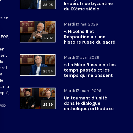
Impératrice byzantine
25:25
du IXème siècle
es en
t
Mardi 19 mai 2026
« Nicolas II et
Raspoutine » : une
AEOF,
27:17
histoire russe du sacré
et de son rapport
 en
ambivalent au pouvoir
tent
Mardi 21 avril 2026
?
de
« La Mère Russie » : les
arol
temps passés et les
25:34
La
temps qui ne passent
le
pas !
ar la
Mardi 17 mars 2026
epté,
Un tournant d’unité
dans le dialogue
25:39
voix
catholique/orthodoxe
?