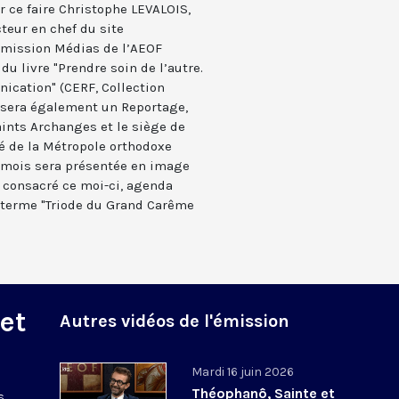
r ce faire Christophe LEVALOIS,
teur en chef du site
mission Médias de l’AEOF
du livre "Prendre soin de l’autre.
ication" (CERF, Collection
osera également un Reportage,
aints Archanges et le siège de
ité de la Métropole orthodoxe
u mois sera présentée en image
 consacré ce moi-ci, agenda
u terme "Triode du Grand Carême
 et
Autres vidéos de l'émission
Mardi 16 juin 2026
Théophanô, Sainte et
s