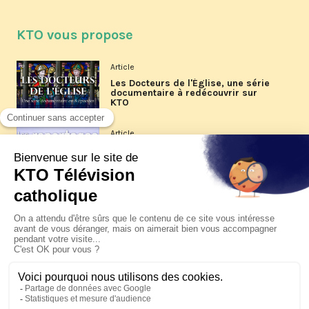
KTO vous propose
Article
Les Docteurs de l'Église, une série
documentaire à redécouvrir sur
KTO
Article
Les reportages d'été 2026 de KTO
Article
La visite pastorale du pape Léon
XIV à Assise à suivre sur KTO le
jeudi 6 août
Article
Le pape en Uruguay, Argentine et
Pérou du 6 au 17 novembre 2026