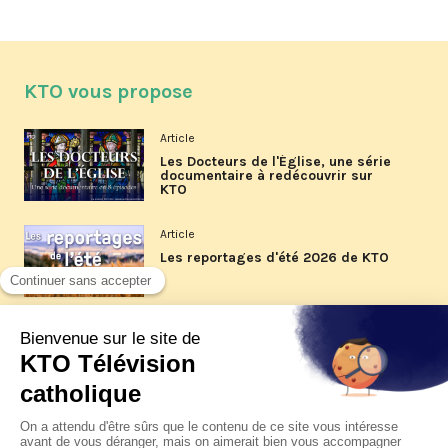
KTO vous propose
Article
Les Docteurs de l'Église, une série
documentaire à redécouvrir sur
KTO
Article
Les reportages d'été 2026 de KTO
Article
La visite pastorale du pape Léon
XIV à Assise à suivre sur KTO le
jeudi 6 août
Article
Le pape en Uruguay, Argentine et