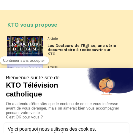
KTO vous propose
Article
Les Docteurs de l'Église, une série
documentaire à redécouvrir sur
KTO
Article
Les reportages d'été 2026 de KTO
Article
La visite pastorale du pape Léon
XIV à Assise à suivre sur KTO le
jeudi 6 août
Article
Le pape en Uruguay, Argentine et