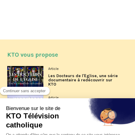
KTO vous propose
Article
Les Docteurs de l'Église, une série
documentaire à redécouvrir sur
KTO
Article
Les reportages d'été 2026 de KTO
Article
La visite pastorale du pape Léon