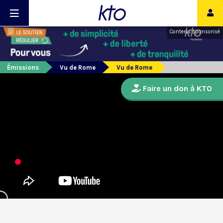
Contenu sponsorisé
Émissions
Vu de Rome
Vu de Rome
Faire un don à KTO