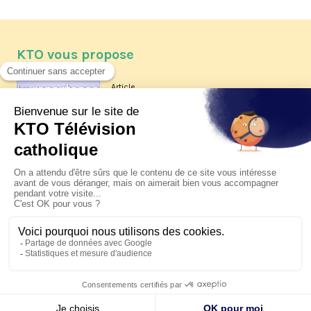
KTO vous propose
Article
Les reportages d'été 2026 de KTO
Article
La visite pastorale du pape Léon
XIV à Assise à suivre sur KTO le
jeudi 6 août
Article
Le pape en Uruguay, Argentine et
Pérou du 6 au 17 novembre 2026