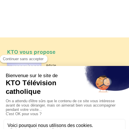
KTO vous propose
Article
Les reportages d'été 2026 de KTO
Article
La visite pastorale du pape Léon
XIV à Assise à suivre sur KTO le
jeudi 6 août
Article
Le pape en Uruguay, Argentine et