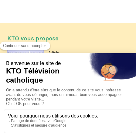
KTO vous propose
Article
Les reportages d'été 2026 de KTO
Article
La visite pastorale du pape Léon
XIV à Assise à suivre sur KTO le
jeudi 6 août
Article
Le pape en Uruguay, Argentine et
Pérou du 6 au 17 novembre 2026