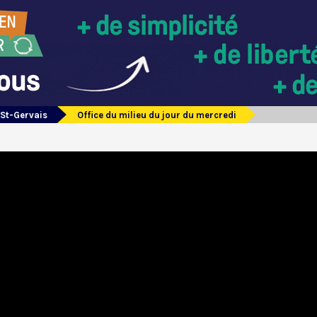
 St-Gervais
Office du milieu du jour du mercredi