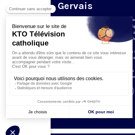
Gervais
Du mardi au samedi, KTO diffuse en dire
l’office du milieu du jour, en direct de l’é
Saint-Gervais-Saint-Protais (Paris 4e), 
les Fraternités Monastiques de Jérusal
L’Office du Milieu du Jour regroupe, en
particulier, «au milieu du jour» et en un 
office, les heures monastiques de Tierce
Sexte et None. Il permet à l’Église de
retrouver son Seigneur entre l’office du
matin (Laudes) et l’office du soir (Vêpres
Visiter la page de l'émission