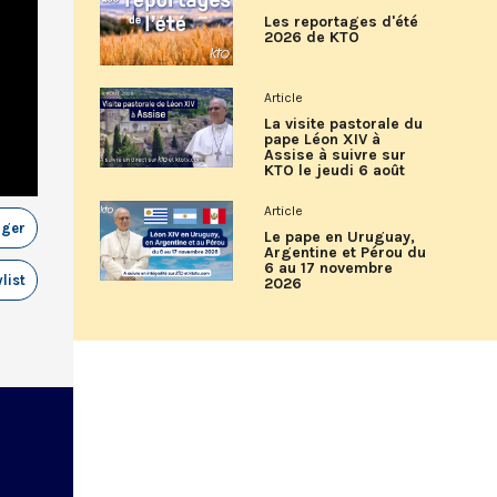
Les reportages d'été
2026 de KTO
Article
La visite pastorale du
pape Léon XIV à
Assise à suivre sur
KTO le jeudi 6 août
Article
ager
Le pape en Uruguay,
Argentine et Pérou du
6 au 17 novembre
list
2026