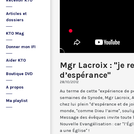
Recevoir KTO
Articles et
dossiers
KTO Mag
Donner mon IFI
Aider KTO
Mgr Lacroix : "je 
d’espérance"
Boutique DVD
28/10/2012
A propos
Au terme de cette "expérience de pe
semaines de Synode, Mgr Lacroix, 
Ma playlist
chez lui plein "d’espérance et de j
monde, "comme Dieu l’aime", souli
Message des évêques invite toute l
Nouvelle Evangélisation : car "l’Ég
a une Église" !