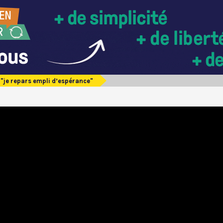
 "je repars empli d’espérance"