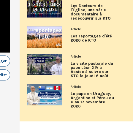
Les Docteurs de
l'Église, une série
documentaire à
redécouvrir sur KTO
Article
Les reportages d'été
2026 de KTO
Article
ager
La visite pastorale du
pape Léon XIV à
Assise à suivre sur
list
KTO le jeudi 6 août
Article
Le pape en Uruguay,
Argentine et Pérou du
6 au 17 novembre
2026