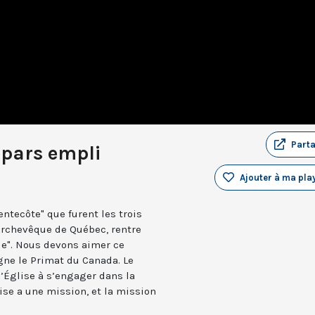
Part
repars empli
Ajouter à ma play
ntecôte" que furent les trois
Archevêque de Québec, rentre
oie". Nous devons aimer ce
gne le Primat du Canada. Le
’Église à s’engager dans la
lise a une mission, et la mission