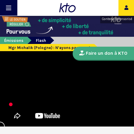
Contenu sponsorisé
Émissions
Flash
Mgr Michalik (Pologne) : N’ayons pas peur !
Faire un don à KTO