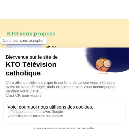
KTO vous propose
Article
Les reportages d'été 2026 de KTO
Article
La visite pastorale du pape Léon
XIV à Assise à suivre sur KTO le
jeudi 6 août
Article
Le pape en Uruguay, Argentine et
Pérou du 6 au 17 novembre 2026