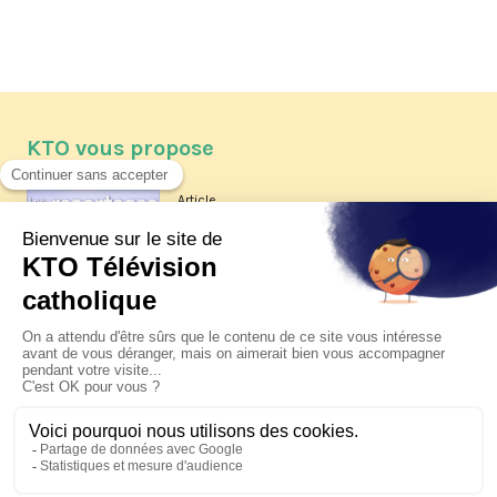
KTO vous propose
Article
Les reportages d'été 2026 de KTO
Article
La visite pastorale du pape Léon
XIV à Assise à suivre sur KTO le
jeudi 6 août
Article
Le pape en Uruguay, Argentine et
Pérou du 6 au 17 novembre 2026