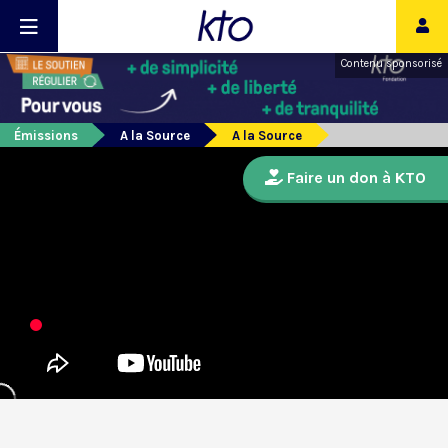
Contenu sponsorisé
Émissions
A la Source
A la Source
Faire un don à KTO