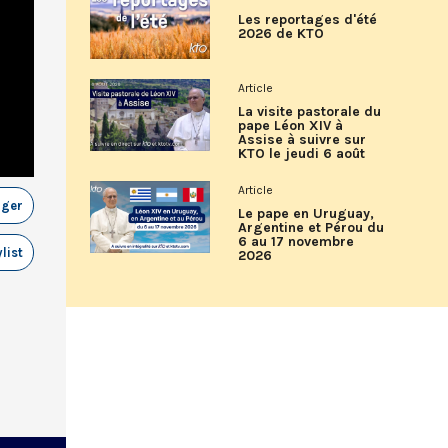
Les reportages d'été
2026 de KTO
Article
La visite pastorale du
pape Léon XIV à
Assise à suivre sur
KTO le jeudi 6 août
Article
ager
Le pape en Uruguay,
Argentine et Pérou du
6 au 17 novembre
list
2026