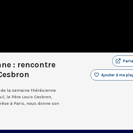
Part
ne : rencontre
 Cesbron
Ajouter à ma play
n de la semaine thérésienne
il, le Père Louis Cesbron,
rèse à Paris, nous donne son