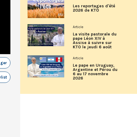
Les reportages d'été
2026 de KTO
Article
La visite pastorale du
pape Léon XIV à
Assise à suivre sur
KTO le jeudi 6 août
Article
ager
Le pape en Uruguay,
Argentine et Pérou du
6 au 17 novembre
list
2026