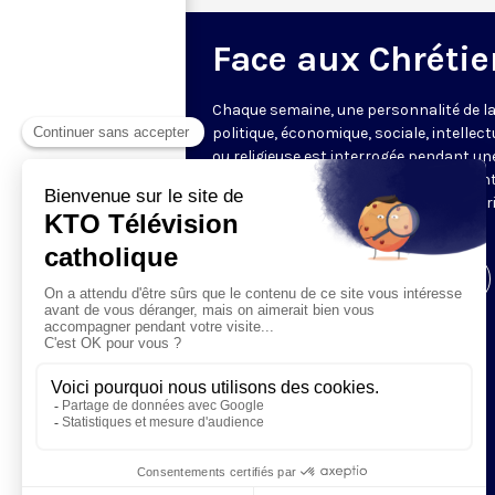
Face aux Chrétie
Chaque semaine, une personnalité de la
politique, économique, sociale, intellect
ou religieuse est interrogée pendant un
heure par les journalistes représentant
rédactions partenaires, offrant une vér
mise en perspective de l’actualité.
Visiter la page de l'émission