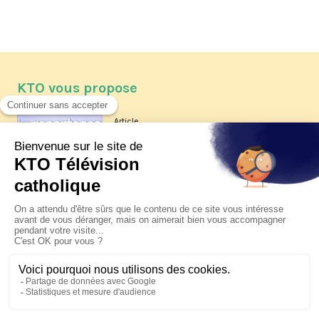
KTO vous propose
Article
Les reportages d'été 2026 de KTO
Article
La visite pastorale du pape Léon
XIV à Assise à suivre sur KTO le
jeudi 6 août
Article
Le pape en Uruguay, Argentine et
Pérou du 6 au 17 novembre 2026