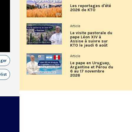
Les reportages d'été
2026 de KTO
Article
La visite pastorale du
pape Léon XIV à
Assise à suivre sur
KTO le jeudi 6 août
Article
ager
Le pape en Uruguay,
Argentine et Pérou du
6 au 17 novembre
list
2026