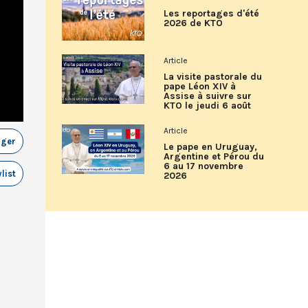
Les reportages d'été
2026 de KTO
Article
La visite pastorale du
pape Léon XIV à
Assise à suivre sur
KTO le jeudi 6 août
Article
ager
Le pape en Uruguay,
Argentine et Pérou du
6 au 17 novembre
list
2026