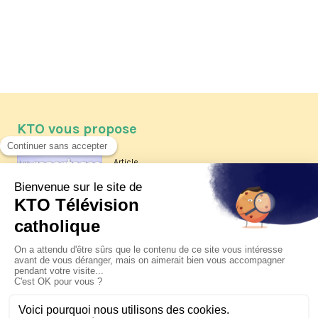
KTO vous propose
Article
Les reportages d'été 2026 de KTO
Article
La visite pastorale du pape Léon
XIV à Assise à suivre sur KTO le
jeudi 6 août
Article
Le pape en Uruguay, Argentine et