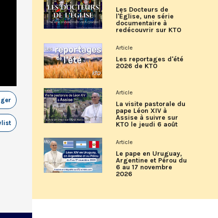
Les Docteurs de
l'Église, une série
documentaire à
redécouvrir sur KTO
Article
Les reportages d'été
2026 de KTO
Article
ager
La visite pastorale du
pape Léon XIV à
Assise à suivre sur
list
KTO le jeudi 6 août
Article
Le pape en Uruguay,
Argentine et Pérou du
6 au 17 novembre
2026