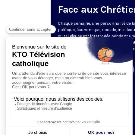
Face aux Chrétie
Chaque semaine, une personnalité de la
politique, économique, sociale, intellect
ou religieuse est interrogée pendant un
heure par les journalistes représentant
rédactions partenaires, offrant une vér
mise en perspective de l’actualité.
Visiter la page de l'émission