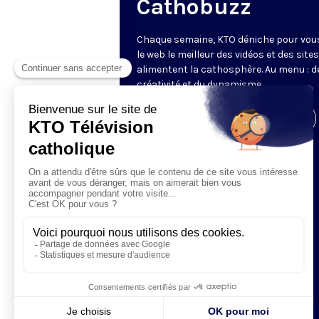
Cathobuzz
Chaque semaine, KTO déniche pour vou
le web le meilleur des vidéos et des sites
alimentent la cathosphère. Au menu : de
créativité et du dynamisme.
Visiter la page de l'émission