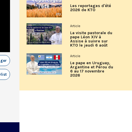
Les reportages d'été
2026 de KTO
Article
La visite pastorale du
pape Léon XIV à
Assise à suivre sur
KTO le jeudi 6 août
Article
ager
Le pape en Uruguay,
Argentine et Pérou du
6 au 17 novembre
list
2026