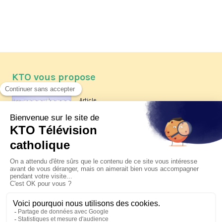
KTO vous propose
Article
Les reportages d'été 2026 de KTO
Article
La visite pastorale du pape Léon
XIV à Assise à suivre sur KTO le
jeudi 6 août
Article
Le pape en Uruguay, Argentine et
Pérou du 6 au 17 novembre 2026