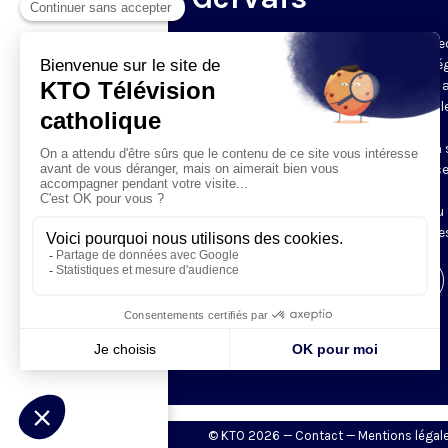
Du mardi au samedi, KTO diffuse en dire
l’office du milieu du jour, en direct de l’é
Saint-Gervais-Saint-Protais (Paris 4e), 
les Fraternités Monastiques de Jérusal
L’Office du Milieu du Jour regroupe, en
particulier, «au milieu du jour» et en un 
office, les heures monastiques de Tierce
Sexte et None. Il permet à l’Église de
retrouver son Seigneur entre l’office du
matin (Laudes) et l’office du soir (Vêpres
Visiter la page de l'émission
© KTO 2026 —
Contact
—
Mentions légal