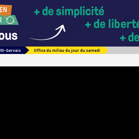
 St-Gervais
Office du milieu du jour du samedi