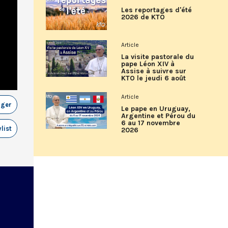
Les reportages d'été
2026 de KTO
Article
La visite pastorale du
pape Léon XIV à
Assise à suivre sur
KTO le jeudi 6 août
Article
ager
Le pape en Uruguay,
Argentine et Pérou du
6 au 17 novembre
list
2026