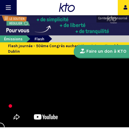
Contenu sponsorisé
Émissions
Flash
Flash journée - 50ème Congrès eucharistique international à
Faire un don à KTO
Dublin