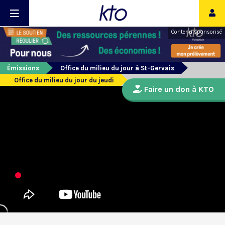
Contenu sponsorisé
Émissions
Office du milieu du jour à St-Gervais
Office du milieu du jour du jeudi
Faire un don à KTO