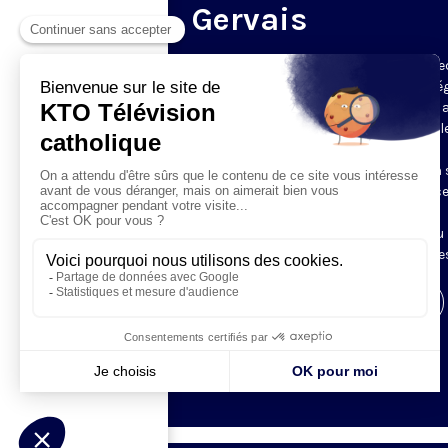
Gervais
Du mardi au samedi, KTO diffuse en dire
l’office du milieu du jour, en direct de l’é
Saint-Gervais-Saint-Protais (Paris 4e), 
les Fraternités Monastiques de Jérusal
L’Office du Milieu du Jour regroupe, en
particulier, «au milieu du jour» et en un 
office, les heures monastiques de Tierce
Sexte et None. Il permet à l’Église de
retrouver son Seigneur entre l’office du
matin (Laudes) et l’office du soir (Vêpres
Visiter la page de l'émission