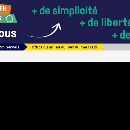
 St-Gervais
Office du milieu du jour du mercredi