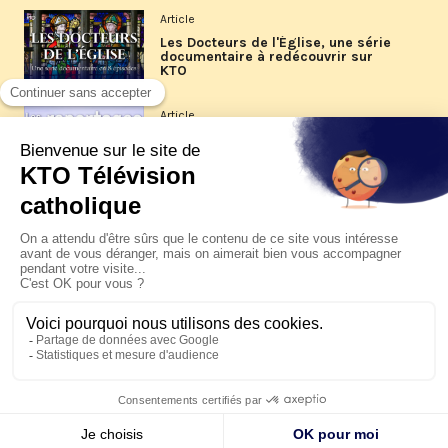
Article
Les Docteurs de l'Église, une série
documentaire à redécouvrir sur
KTO
Article
Les reportages d'été 2026 de KTO
Article
La visite pastorale du pape Léon
XIV à Assise à suivre sur KTO le
jeudi 6 août
Article
Le pape en Uruguay, Argentine et
Pérou du 6 au 17 novembre 2026
© KTO 2026 —
Contact
—
Mentions légales