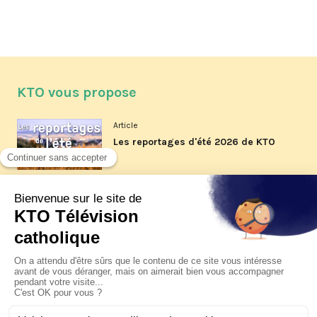
KTO vous propose
Article
Les reportages d'été 2026 de KTO
Article
La visite pastorale du pape Léon
XIV à Assise à suivre sur KTO le
jeudi 6 août
Article
Le pape en Uruguay, Argentine et
Pérou du 6 au 17 novembre 2026