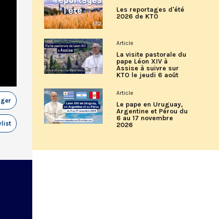
Les reportages d'été
2026 de KTO
Article
La visite pastorale du
pape Léon XIV à
Assise à suivre sur
KTO le jeudi 6 août
Article
ager
Le pape en Uruguay,
Argentine et Pérou du
6 au 17 novembre
list
2026