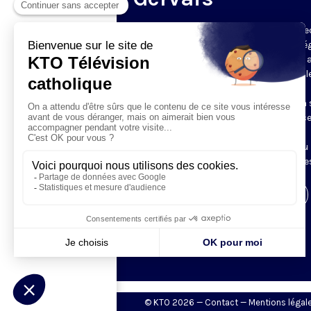
Du mardi au samedi, KTO diffuse en dire
l’office du milieu du jour, en direct de l’é
Saint-Gervais-Saint-Protais (Paris 4e), 
les Fraternités Monastiques de Jérusal
L’Office du Milieu du Jour regroupe, en
particulier, «au milieu du jour» et en un 
office, les heures monastiques de Tierce
Sexte et None. Il permet à l’Église de
retrouver son Seigneur entre l’office du
matin (Laudes) et l’office du soir (Vêpres
Visiter la page de l'émission
© KTO 2026 —
Contact
—
Mentions légal