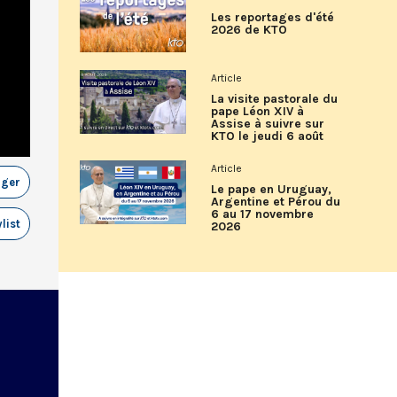
Les reportages d'été
2026 de KTO
Article
La visite pastorale du
pape Léon XIV à
Assise à suivre sur
KTO le jeudi 6 août
Article
ager
Le pape en Uruguay,
Argentine et Pérou du
6 au 17 novembre
list
2026