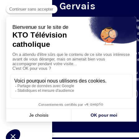
Gervais
Du mardi au samedi, KTO diffuse en dire
l’office du milieu du jour, en direct de l’é
Saint-Gervais-Saint-Protais (Paris 4e), 
les Fraternités Monastiques de Jérusal
L’Office du Milieu du Jour regroupe, en
particulier, «au milieu du jour» et en un 
office, les heures monastiques de Tierce
Sexte et None. Il permet à l’Église de
retrouver son Seigneur entre l’office du
matin (Laudes) et l’office du soir (Vêpres
Visiter la page de l'émission