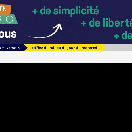
 St-Gervais
Office du milieu du jour du mercredi