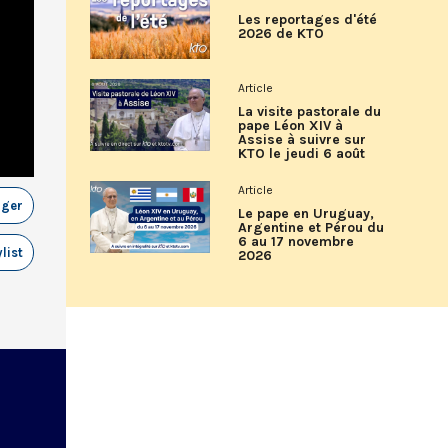
Les reportages d'été
2026 de KTO
Article
La visite pastorale du
pape Léon XIV à
Assise à suivre sur
KTO le jeudi 6 août
Article
ager
Le pape en Uruguay,
Argentine et Pérou du
6 au 17 novembre
list
2026