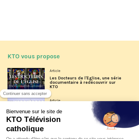
KTO vous propose
Article
Les Docteurs de l'Église, une série
documentaire à redécouvrir sur
KTO
Article
Les reportages d'été 2026 de KTO
Article
La visite pastorale du pape Léon