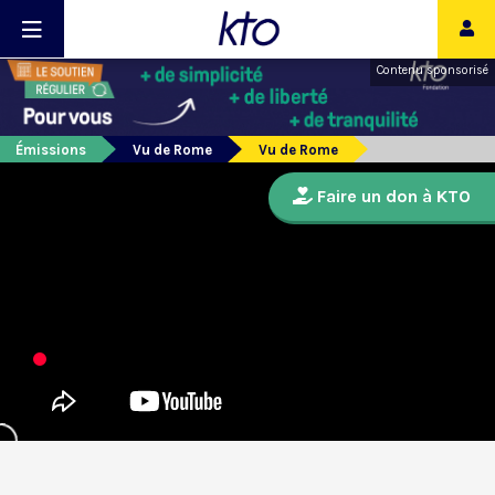
Contenu sponsorisé
Émissions
Vu de Rome
Vu de Rome
Faire un don à KTO