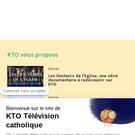
KTO vous propose
Article
Les Docteurs de l'Église, une série
documentaire à redécouvrir sur
KTO
Article
Les reportages d'été 2026 de KTO
Article
La visite pastorale du pape Léon