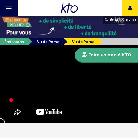
Contenu sponsorisé
Émissions
Vu de Rome
Vu de Rome
Faire un don à KTO