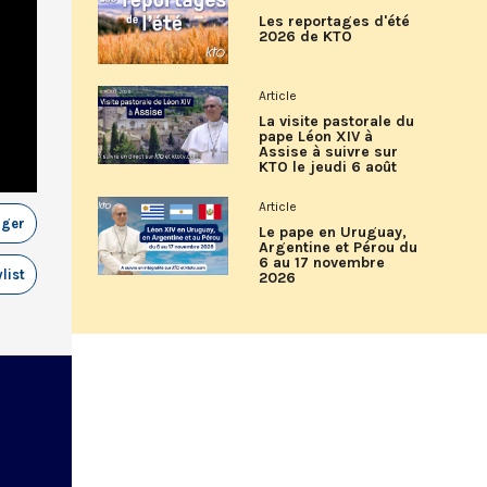
Les reportages d'été
2026 de KTO
Article
La visite pastorale du
pape Léon XIV à
Assise à suivre sur
KTO le jeudi 6 août
Article
ager
Le pape en Uruguay,
Argentine et Pérou du
6 au 17 novembre
list
2026