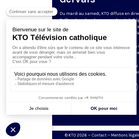
Du mardi au samedi, KTO diffuse en dire
l’office du milieu du jour, en direct de l’é
Saint-Gervais-Saint-Protais (Paris 4e), 
les Fraternités Monastiques de Jérusal
L’Office du Milieu du Jour regroupe, en
particulier, «au milieu du jour» et en un 
office, les heures monastiques de Tierce
Sexte et None. Il permet à l’Église de
retrouver son Seigneur entre l’office du
matin (Laudes) et l’office du soir (Vêpres
Visiter la page de l'émission
© KTO 2026 —
Contact
—
Mentions légal