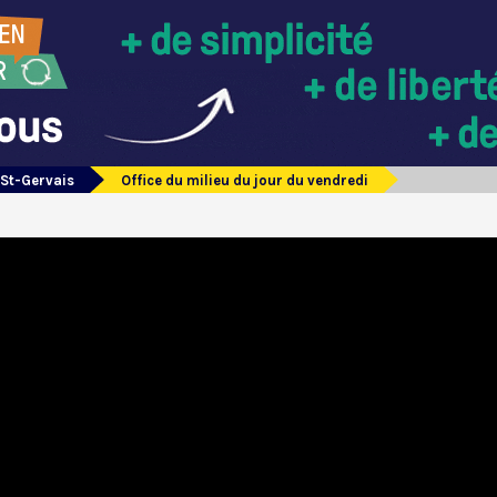
 St-Gervais
Office du milieu du jour du vendredi