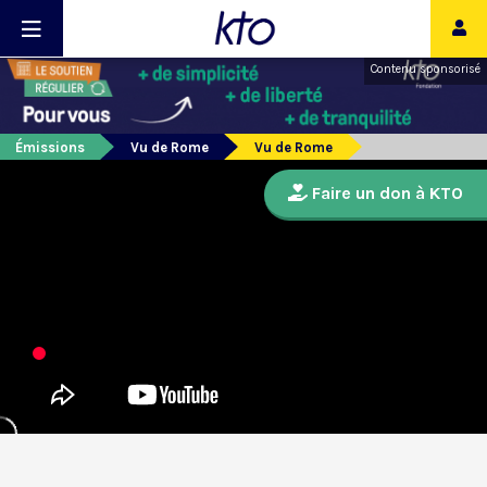
Contenu sponsorisé
Émissions
Vu de Rome
Vu de Rome
Faire un don à KTO