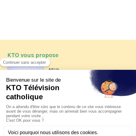
KTO vous propose
Article
Les reportages d'été 2026 de KTO
Article
La visite pastorale du pape Léon
XIV à Assise à suivre sur KTO le
jeudi 6 août
Article
Le pape en Uruguay, Argentine et