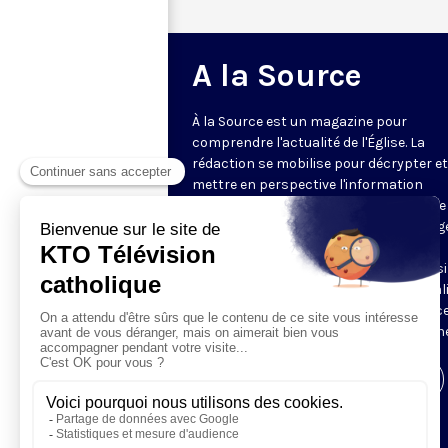
A la Source
À la Source est un magazine pour
comprendre l'actualité de l'Église. La
rédaction se mobilise pour décrypter et
mettre en perspective l'information
religieuse de la semaine. Au programme 
reportages, revue de presse, décryptag
d'experts, analyses des directeurs de
rédaction de la presse chrétienne, ainsi
tour à tour, le regard décalé sur l'actual
des chroniqueurs. Retrouvez À la Source
mardi et jeudi à 21h45 sur notre antenne
Visiter la page de l'émission