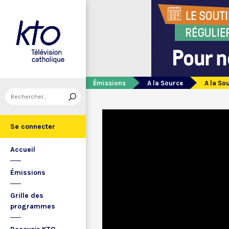
Émissions
A la Source
A la So
Se connecter
Accueil
Émissions
Grille des
programmes