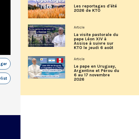
Les reportages d'été
2026 de KTO
Article
La visite pastorale du
pape Léon XIV à
Assise à suivre sur
KTO le jeudi 6 août
Article
ager
Le pape en Uruguay,
Argentine et Pérou du
6 au 17 novembre
list
2026