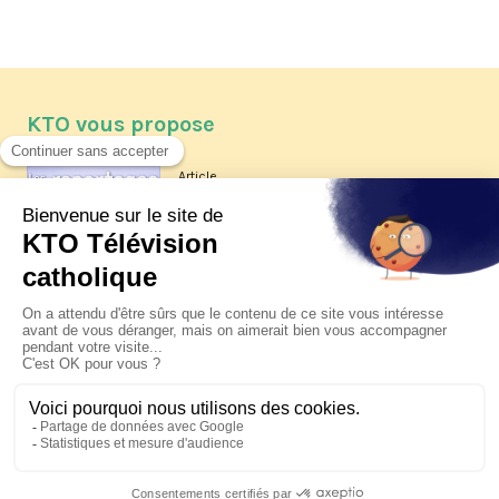
KTO vous propose
Article
Les reportages d'été 2026 de KTO
Article
La visite pastorale du pape Léon
XIV à Assise à suivre sur KTO le
jeudi 6 août
Article
Le pape en Uruguay, Argentine et
Pérou du 6 au 17 novembre 2026