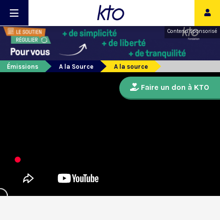
Contenu sponsorisé
Émissions
A la Source
A la source
Faire un don à KTO