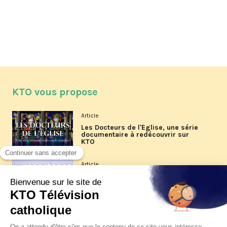
KTO vous propose
Article
Les Docteurs de l'Église, une série
documentaire à redécouvrir sur
KTO
Article
Les reportages d'été 2026 de KTO
Article
La visite pastorale du pape Léon