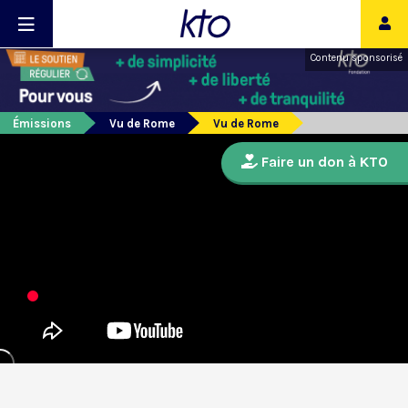
Contenu sponsorisé
Émissions
Vu de Rome
Vu de Rome
Faire un don à KTO