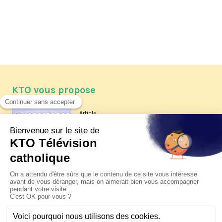
KTO vous propose
Article
Les reportages d'été 2026 de KTO
Article
La visite pastorale du pape Léon
XIV à Assise à suivre sur KTO le
jeudi 6 août
Article
Le pape en Uruguay, Argentine et