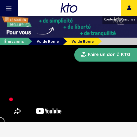
Contenu sponsorisé
Émissions
Vu de Rome
Vu de Rome
Faire un don à KTO