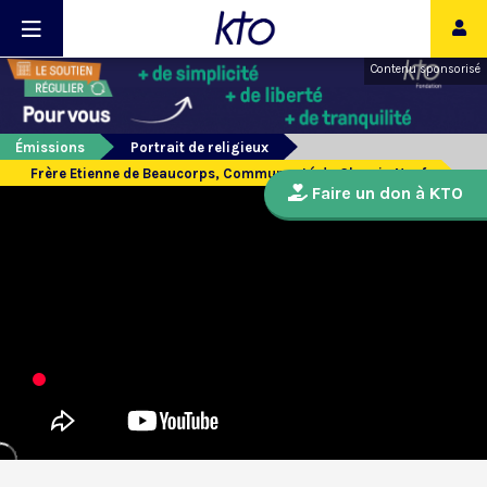
Contenu sponsorisé
Émissions
Portrait de religieux
Frère Etienne de Beaucorps, Communauté du Chemin Neuf
Faire un don à KTO