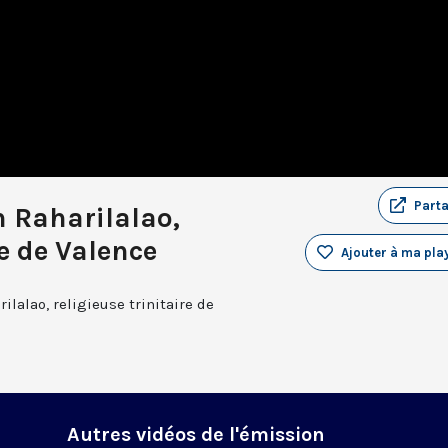
Part
h Raharilalao,
re de Valence
Ajouter à ma play
ilalao, religieuse trinitaire de
Autres vidéos de l'émission