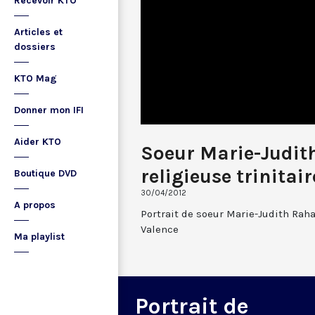
Recevoir KTO
Articles et
dossiers
KTO Mag
Donner mon IFI
Aider KTO
Soeur Marie-Judit
religieuse trinitai
Boutique DVD
30/04/2012
A propos
Portrait de soeur Marie-Judith Rahar
Valence
Ma playlist
Portrait de