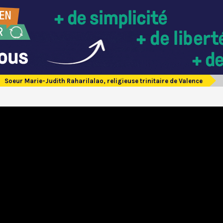
Soeur Marie-Judith Raharilalao, religieuse trinitaire de Valence