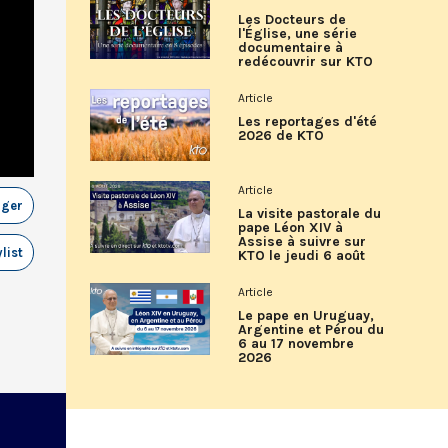
Les Docteurs de
l'Église, une série
documentaire à
redécouvrir sur KTO
Article
Les reportages d'été
2026 de KTO
Article
ager
La visite pastorale du
pape Léon XIV à
Assise à suivre sur
list
KTO le jeudi 6 août
Article
Le pape en Uruguay,
Argentine et Pérou du
6 au 17 novembre
2026